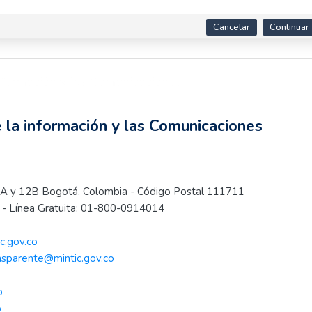
Cancelar
Continuar
información y las Comunicaciones
e la información y las Comunicaciones
s 12A y 12B Bogotá, Colombia - Código Postal 111711
- Línea Gratuita: 01-800-0914014
c.gov.co
nsparente@mintic.gov.co
o
o