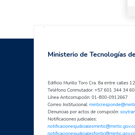
Cursos
`
Ministerio de Tecnologías de la 
Ministerio de Tecnologías d
Edificio Murillo Toro Cra. 8a entre calle
Teléfono Conmutador: +57 601 344 34 60 
Línea Anticorrupción: 01-800-0912667
Correo Institucional: 
minticresponde@minti
Denuncias por actos de corrupción: 
soytra
Notificaciones judiciales:
notificacionesjudicialesmintic@mintic.gov.c
notificacionesjudicialesfontic@mintic.gov.c