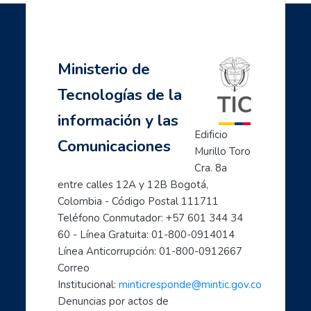
la información y las
Saltar Navegación
Última modificación: jueves, 26 de octubre de 2023, 12:01
Navegación
Comunicaciones
Anterior
- Design Thinking y TIC para mujeres
Ministerio de
Página Principal
Siguiente
Mis cursos
Tecnologías de la
- Navegando Juntos: Formación en Internet para personas mayores en el m
Mujeres TIC para el cambio
información y las
Inicia con TIC
Edificio 
Comunicaciones
Página principal
Murillo Toro 
Preguntas frecuentes
Cra. 8a 
- Aprende a usar Internet fácilmente
entre calles 12A y 12B Bogotá, 
Colombia - Código Postal 111711
- Introducción al mundo digital
Teléfono Conmutador: +57 601 344 34 
- Formación en Internet para personas mayores
60 - Línea Gratuita: 01-800-0914014
- Mujeres líderes de la Transformación Digital
Línea Anticorrupción: 01-800-0912667
- Mujeres creadoras de contenido Digital
Correo 
- Transforma tu mundo con internet: paso a paso de...
Institucional: 
minticresponde@mintic.gov.co
- Ciberperiodismo comunitario a tu alcance
Denuncias por actos de 