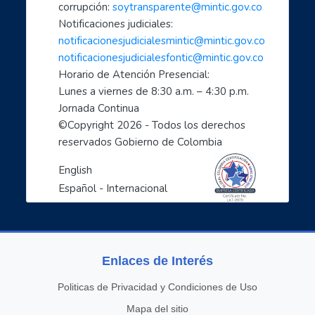
- Cómo hacer trámites por internet con el estado
corrupción: 
soytransparente@mintic.gov.co
Notificaciones judiciales:
- Aprende a cuidarte en el mundo digital
notificacionesjudicialesmintic@mintic.gov.co
- Las TIC aliadas fundamentales para el teletrabaj...
notificacionesjudicialesfontic@mintic.gov.co
- Sácale provecho a tus dispositivos móviles: celu...
Horario de Atención Presencial:
- Soy un profe TIC: Comparte con el mundo tus cono...
Lunes a viernes de 8:30 a.m. – 4:30 p.m. 
1, 2, 3 X TIC
Jornada Continua
- Entornos Digitales humanos
©Copyright 
2026
 - Todos los derechos 
reservados Gobierno de Colombia
- Líderes digitales transformadores
- Descubre como cuidarte en el mundo digital: empo...
English
- Ciberperiodismo comunitario a tu alcance: empode...
Español - Internacional
- Las TIC aliadas esenciales para la empleabilidad...
- Inteligencia artificial: el espejo de nuestras c...
- Agencia Misterio: protección y manejo ético de d...
Enlaces de Interés
- Design Thinking y TIC para mujeres
- Campo conectado: Desarrollo socioeconómico a tra..
Politicas de Privacidad y Condiciones de Uso
- Navegando Juntos: Formación en Internet para per...
Mapa del sitio