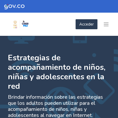
Skip to navigation
Skip to login form
Skip to footer
Saltar al contenido principal
Acceder
- Estrategias de acompañamiento de niños
- Estrategias de acompañamiento de niñ
Página Principal
Páginas del sitio
- Estrategias de acompañamiento de niños, niñas y ...
Estrategias de
acompañamiento de niños,
niñas y adolescentes en la
red
Brindar información sobre las estrategias
que los adultos pueden utilizar para el
acompañamiento de niños, niñas y
adolescentes al navegar en Internet.