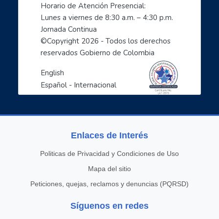
Horario de Atención Presencial:
- Soy un profe TIC: Comparte con el mundo tus cono...
Lunes a viernes de 8:30 a.m. – 4:30 p.m. 
1, 2, 3 X TIC
Jornada Continua
- Entornos Digitales humanos
©Copyright 
2026
 - Todos los derechos 
reservados Gobierno de Colombia
- Líderes digitales transformadores
- Descubre como cuidarte en el mundo digital: empo...
English
- Ciberperiodismo comunitario a tu alcance: empode...
Español - Internacional
- Las TIC aliadas esenciales para la empleabilidad...
- Inteligencia artificial: el espejo de nuestras c...
- Agencia Misterio: protección y manejo ético de d...
Enlaces de Interés
- Design Thinking y TIC para mujeres
- Campo conectado: Desarrollo socioeconómico a tra...
Politicas de Privacidad y Condiciones de Uso
- Navegando Juntos: Formación en Internet para per...
Mapa del sitio
- Ruralmente digital: Desarrolla tu inclusión digi...
Peticiones, quejas, reclamos y denuncias (PQRSD)
- Misión 1 - Huella Digital: ser buena onda en Int...
- Estrategias de acompañamiento de niños, niñas y ..
Síguenos en redes
- Prevención de riesgos de contenido y contacto en...