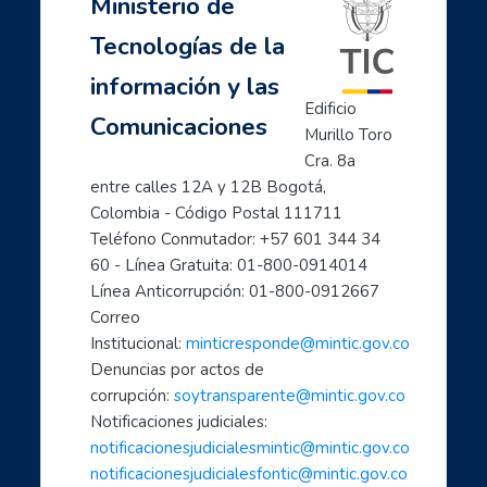
Ministerio de
Página Principal
Siguiente
Mis cursos
Tecnologías de la
- Prevención de riesgos de contenido y contacto en Internet
Mujeres TIC para el cambio
información y las
Inicia con TIC
Edificio 
Comunicaciones
Página principal
Murillo Toro 
Preguntas frecuentes
Cra. 8a 
- Aprende a usar Internet fácilmente
entre calles 12A y 12B Bogotá, 
Colombia - Código Postal 111711
- Introducción al mundo digital
Teléfono Conmutador: +57 601 344 34 
- Formación en Internet para personas mayores
60 - Línea Gratuita: 01-800-0914014
- Mujeres líderes de la Transformación Digital
Línea Anticorrupción: 01-800-0912667
- Mujeres creadoras de contenido Digital
Correo 
- Transforma tu mundo con internet: paso a paso de...
Institucional: 
minticresponde@mintic.gov.co
- Ciberperiodismo comunitario a tu alcance
Denuncias por actos de 
- Cómo hacer trámites por internet con el estado
corrupción: 
soytransparente@mintic.gov.co
Notificaciones judiciales:
- Aprende a cuidarte en el mundo digital
notificacionesjudicialesmintic@mintic.gov.co
- Las TIC aliadas fundamentales para el teletrabaj...
notificacionesjudicialesfontic@mintic.gov.co
- Sácale provecho a tus dispositivos móviles: celu...