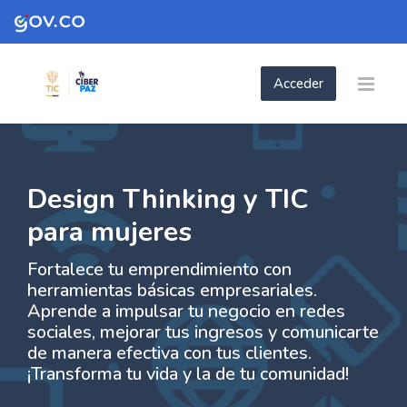
Skip to navigation
Skip to login form
Skip to footer
Saltar al contenido principal
Acceder
- Design Thinking y TIC para mujeres
- Design Thinking y TIC para mujeres |
Página Principal
Páginas del sitio
- Design Thinking y TIC para mujeres
Design Thinking y TIC
para mujeres
Fortalece tu emprendimiento con
herramientas básicas empresariales.
Aprende a impulsar tu negocio en redes
sociales, mejorar tus ingresos y comunicarte
de manera efectiva con tus clientes.
¡Transforma tu vida y la de tu comunidad!