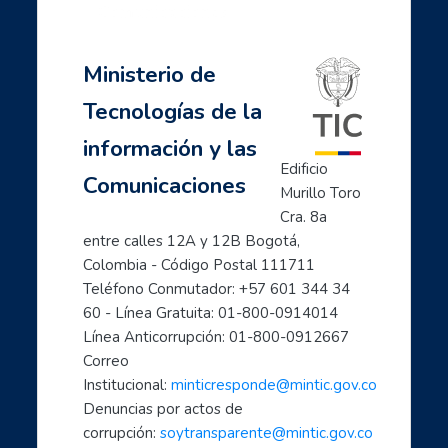
Navegación
Comunicaciones
Anterior
- Agencia Misterio: protección y manejo ético de datos personales
Ministerio de
Página Principal
Siguiente
Mis cursos
Tecnologías de la
- Campo conectado: Desarrollo socioeconómico a través de habilidades d
Mujeres TIC para el cambio
información y las
Inicia con TIC
Edificio 
Comunicaciones
Página principal
Murillo Toro 
Preguntas frecuentes
Cra. 8a 
- Aprende a usar Internet fácilmente
entre calles 12A y 12B Bogotá, 
Colombia - Código Postal 111711
- Introducción al mundo digital
Teléfono Conmutador: +57 601 344 34 
- Formación en Internet para personas mayores
60 - Línea Gratuita: 01-800-0914014
- Mujeres líderes de la Transformación Digital
Línea Anticorrupción: 01-800-0912667
- Mujeres creadoras de contenido Digital
Correo 
- Transforma tu mundo con internet: paso a paso de...
Institucional: 
minticresponde@mintic.gov.co
- Ciberperiodismo comunitario a tu alcance
Denuncias por actos de 
- Cómo hacer trámites por internet con el estado
corrupción: 
soytransparente@mintic.gov.co