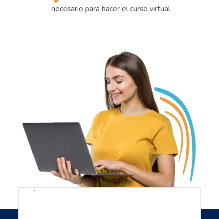
necesario para hacer el curso virtual.
`
Ministerio de Tecnologías de
la información y las
Saltar Navegación