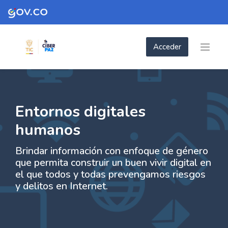
Skip to navigation
Skip to login form
Skip to footer
Saltar al contenido principal
Acceder
- Entornos Digitales humanos
- Entornos Digitales humanos | Plataf
Página Principal
Páginas del sitio
- Entornos Digitales humanos
Entornos digitales
humanos
Brindar información con enfoque de género
que permita construir un buen vivir digital en
el que todos y todas prevengamos riesgos
y delitos en Internet.