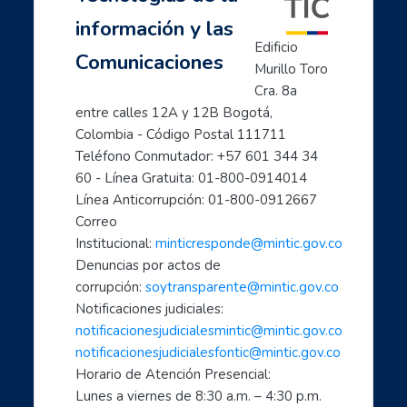
Mujeres TIC para el cambio
información y las
Inicia con TIC
Edificio 
Comunicaciones
Página principal
Murillo Toro 
Preguntas frecuentes
Cra. 8a 
- Aprende a usar Internet fácilmente
entre calles 12A y 12B Bogotá, 
Colombia - Código Postal 111711
- Introducción al mundo digital
Teléfono Conmutador: +57 601 344 34 
- Formación en Internet para personas mayores
60 - Línea Gratuita: 01-800-0914014
- Mujeres líderes de la Transformación Digital
Línea Anticorrupción: 01-800-0912667
- Mujeres creadoras de contenido Digital
Correo 
- Transforma tu mundo con internet: paso a paso de...
Institucional: 
minticresponde@mintic.gov.co
- Ciberperiodismo comunitario a tu alcance
Denuncias por actos de 
- Cómo hacer trámites por internet con el estado
corrupción: 
soytransparente@mintic.gov.co
Notificaciones judiciales:
- Aprende a cuidarte en el mundo digital
notificacionesjudicialesmintic@mintic.gov.co
- Las TIC aliadas fundamentales para el teletrabaj...
notificacionesjudicialesfontic@mintic.gov.co
- Sácale provecho a tus dispositivos móviles: celu...
Horario de Atención Presencial:
- Soy un profe TIC: Comparte con el mundo tus cono...
Lunes a viernes de 8:30 a.m. – 4:30 p.m. 