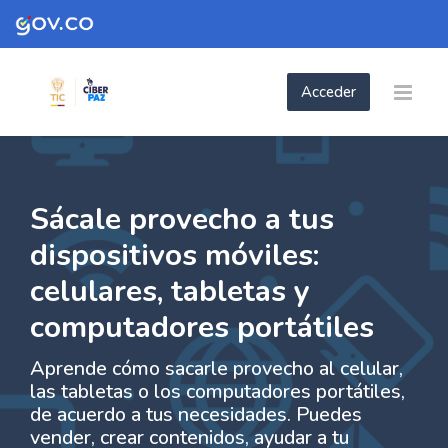
Skip to navigation
Skip to login form
Skip to footer
Salta al contenido principal
Acceder
- Sácale provecho a tus dispositivos móvil
celulares, tabletas y computadores por
Página Principal
Páginas del sitio
- Sácale provecho a tus dispositivos móviles: celu...
Sácale provecho a tus
dispositivos móviles:
celulares, tabletas y
computadores portátiles
Aprende cómo sacarle provecho al celular,
las tabletas o los computadores portátiles,
de acuerdo a tus necesidades. Puedes
vender, crear contenidos, ayudar a tu