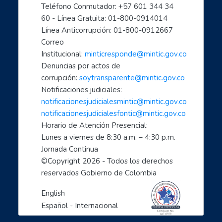
Teléfono Conmutador: +57 601 344 34 
- Formación en Internet para personas mayores
60 - Línea Gratuita: 01-800-0914014
- Mujeres líderes de la Transformación Digital
Línea Anticorrupción: 01-800-0912667
- Mujeres creadoras de contenido Digital
Correo 
- Transforma tu mundo con internet: paso a paso de...
Institucional: 
minticresponde@mintic.gov.co
- Ciberperiodismo comunitario a tu alcance
Denuncias por actos de 
- Cómo hacer trámites por internet con el estado
corrupción: 
soytransparente@mintic.gov.co
Notificaciones judiciales:
- Aprende a cuidarte en el mundo digital
notificacionesjudicialesmintic@mintic.gov.co
- Las TIC aliadas fundamentales para el teletrabaj...
notificacionesjudicialesfontic@mintic.gov.co
- Sácale provecho a tus dispositivos móviles: celu...
Horario de Atención Presencial:
- Soy un profe TIC: Comparte con el mundo tus cono...
Lunes a viernes de 8:30 a.m. – 4:30 p.m. 
1, 2, 3 X TIC
Jornada Continua
- Entornos Digitales humanos
©Copyright 
2026
 - Todos los derechos 
reservados Gobierno de Colombia
- Líderes digitales transformadores
- Descubre como cuidarte en el mundo digital: empo...
English
- Ciberperiodismo comunitario a tu alcance: empode...
Español - Internacional
- Las TIC aliadas esenciales para la empleabilidad...