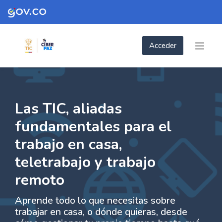
Skip to navigation
Skip to login form
Skip to footer
Saltar al contenido principal
Acceder
- Las TIC aliadas fundamentales para el te
- Las TIC aliadas fundamentales para el
Página Principal
Páginas del sitio
- Las TIC aliadas fundamentales para el teletrabaj...
Las TIC, aliadas
fundamentales para el
trabajo en casa,
teletrabajo y trabajo
remoto
Aprende todo lo que necesitas sobre
trabajar en casa, o dónde quieras, desde