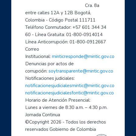
Preguntas frecuentes
Cra. 8a 
- Aprende a usar Internet fácilmente
entre calles 12A y 12B Bogotá, 
Colombia - Código Postal 111711
- Introducción al mundo digital
Teléfono Conmutador: +57 601 344 34 
- Formación en Internet para personas mayores
60 - Línea Gratuita: 01-800-0914014
- Mujeres líderes de la Transformación Digital
Línea Anticorrupción: 01-800-0912667
- Mujeres creadoras de contenido Digital
Correo 
- Transforma tu mundo con internet: paso a paso de...
Institucional: 
minticresponde@mintic.gov.co
- Ciberperiodismo comunitario a tu alcance
Denuncias por actos de 
- Cómo hacer trámites por internet con el estado
corrupción: 
soytransparente@mintic.gov.co
Notificaciones judiciales:
- Aprende a cuidarte en el mundo digital
notificacionesjudicialesmintic@mintic.gov.co
- Las TIC aliadas fundamentales para el teletrabaj...
notificacionesjudicialesfontic@mintic.gov.co
- Sácale provecho a tus dispositivos móviles: celu...
Horario de Atención Presencial:
- Soy un profe TIC: Comparte con el mundo tus cono...
Lunes a viernes de 8:30 a.m. – 4:30 p.m. 
1, 2, 3 X TIC
Jornada Continua
- Entornos Digitales humanos
©Copyright 
2026
 - Todos los derechos 
reservados Gobierno de Colombia
- Líderes digitales transformadores