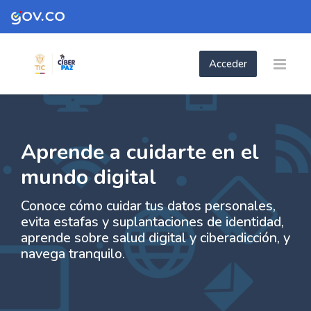
Skip to navigation
Skip to login form
Skip to footer
Salta al contenido principal
Acceder
- Aprende a cuidarte en el mundo digital
- Aprende a cuidarte en el mundo digit
Página Principal
Páginas del sitio
- Aprende a cuidarte en el mundo digital
Aprende a cuidarte en el
mundo digital
Conoce cómo cuidar tus datos personales,
evita estafas y suplantaciones de identidad,
aprende sobre salud digital y ciberadicción, y
navega tranquilo.