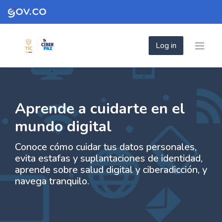
Skip to navigation
Skip to login form
Skip to footer
Skip to main content
Log in
- Aprende a cuidarte en el mundo digital
- Aprende a cuidarte en el mundo digit
Home
Site pages
- Aprende a cuidarte en el mundo digital
Aprende a cuidarte en el
mundo digital
Conoce cómo cuidar tus datos personales,
evita estafas y suplantaciones de identidad,
aprende sobre salud digital y ciberadicción, y
navega tranquilo.