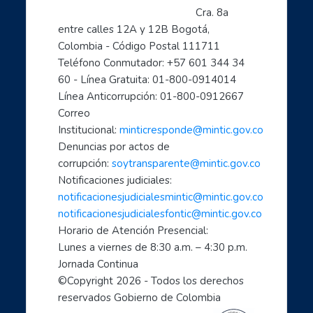
Preguntas frecuentes
Cra. 8a 
- Aprende a usar Internet fácilmente
entre calles 12A y 12B Bogotá, 
Colombia - Código Postal 111711
- Introducción al mundo digital
Teléfono Conmutador: +57 601 344 34 
- Formación en Internet para personas mayores
60 - Línea Gratuita: 01-800-0914014
- Mujeres líderes de la Transformación Digital
Línea Anticorrupción: 01-800-0912667
- Mujeres creadoras de contenido Digital
Correo 
- Transforma tu mundo con internet: paso a paso de...
Institucional: 
minticresponde@mintic.gov.co
- Ciberperiodismo comunitario a tu alcance
Denuncias por actos de 
- Cómo hacer trámites por internet con el estado
corrupción: 
soytransparente@mintic.gov.co
Notificaciones judiciales:
- Aprende a cuidarte en el mundo digital
notificacionesjudicialesmintic@mintic.gov.co
- Las TIC aliadas fundamentales para el teletrabaj...
notificacionesjudicialesfontic@mintic.gov.co
- Sácale provecho a tus dispositivos móviles: celu...
Horario de Atención Presencial:
- Soy un profe TIC: Comparte con el mundo tus cono...
Lunes a viernes de 8:30 a.m. – 4:30 p.m. 
1, 2, 3 X TIC
Jornada Continua
- Entornos Digitales humanos
©Copyright 
2026
 - Todos los derechos 
reservados Gobierno de Colombia
- Líderes digitales transformadores