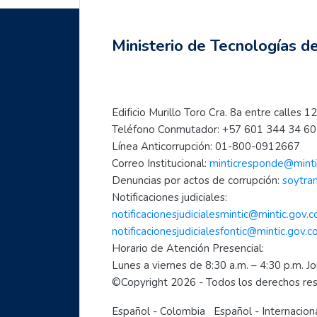
Ministerio de Tecnologías de la 
Skip Navigation
Last modified: Saturday, 29 July 2023, 11:54 PM
Next
Previous
Navigation
- Mujeres creadoras de contenido Digital
- Ciberperiodismo comunitario a tu alcance
Ministerio de Tecnologías d
Home
My courses
Mujeres TIC para el cambio
Edificio Murillo Toro Cra. 8a entre calle
Teléfono Conmutador: +57 601 344 34 60 
Inicia con TIC
Línea Anticorrupción: 01-800-0912667
Página principal
Correo Institucional: 
minticresponde@minti
Preguntas frecuentes
Denuncias por actos de corrupción: 
soytra
- Aprende a usar Internet fácilmente
Notificaciones judiciales:
- Introducción al mundo digital
notificacionesjudicialesmintic@mintic.gov.c
- Formación en Internet para personas mayores
notificacionesjudicialesfontic@mintic.gov.c
Horario de Atención Presencial:
- Mujeres líderes de la Transformación Digital
Lunes a viernes de 8:30 a.m. – 4:30 p.m. J
- Mujeres creadoras de contenido Digital
©Copyright 
2026
 - Todos los derechos r
- Transforma tu mundo con internet: paso a paso de..
- Ciberperiodismo comunitario a tu alcance
Español - Colombia
Español - Internacion