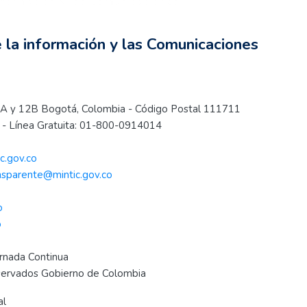
información y las Comunicaciones
e la información y las Comunicaciones
s 12A y 12B Bogotá, Colombia - Código Postal 111711
- Línea Gratuita: 01-800-0914014
c.gov.co
nsparente@mintic.gov.co
o
o
ornada Continua
eservados Gobierno de Colombia
.
al