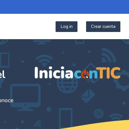
Log in
Crear cuenta
igital
el
Conoce