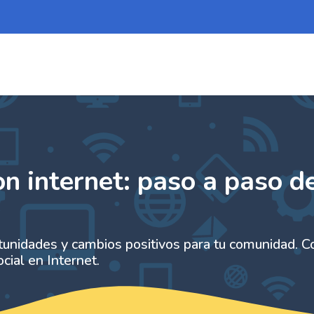
net: paso a paso del activismo d
 de...
ital | Plataforma de formación
 internet: paso a paso d
tunidades y cambios positivos para tu comunidad. 
cial en Internet.