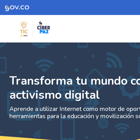
Skip to navigation
Skip to search form
Skip to login form
Skip to footer
Skip to main content
- Transforma tu mundo con inter
Home
Site pages
- Transforma tu mundo con internet: paso a paso
paso a paso del activismo dig
Transforma tu mundo con
activismo digital
Aprende a utilizar Internet como motor de opor
herramientas para la educación y movilización so