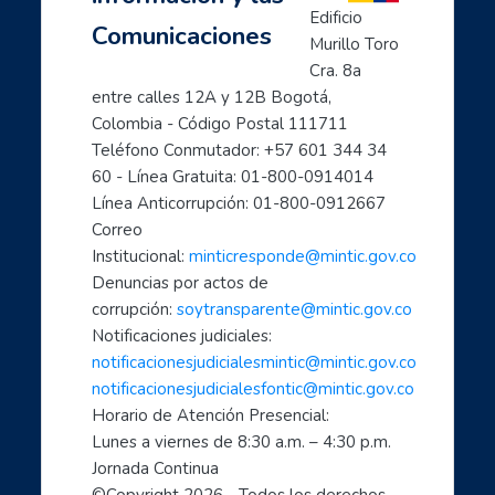
Inicia con TIC
Edificio 
Comunicaciones
Página principal
Murillo Toro 
Preguntas frecuentes
Cra. 8a 
- Aprende a usar Internet fácilmente
entre calles 12A y 12B Bogotá, 
Colombia - Código Postal 111711
- Introducción al mundo digital
Teléfono Conmutador: +57 601 344 34 
- Formación en Internet para personas mayores
60 - Línea Gratuita: 01-800-0914014
- Mujeres líderes de la Transformación Digital
Línea Anticorrupción: 01-800-0912667
- Mujeres creadoras de contenido Digital
Correo 
- Transforma tu mundo con internet: paso a paso de...
Institucional: 
minticresponde@mintic.gov.co
- Ciberperiodismo comunitario a tu alcance
Denuncias por actos de 
- Cómo hacer trámites por internet con el estado
corrupción: 
soytransparente@mintic.gov.co
Notificaciones judiciales:
- Aprende a cuidarte en el mundo digital
notificacionesjudicialesmintic@mintic.gov.co
- Las TIC aliadas fundamentales para el teletrabaj...
notificacionesjudicialesfontic@mintic.gov.co
- Sácale provecho a tus dispositivos móviles: celu...
Horario de Atención Presencial:
- Soy un profe TIC: Comparte con el mundo tus cono...
Lunes a viernes de 8:30 a.m. – 4:30 p.m. 
1, 2, 3 X TIC
Jornada Continua
- Entornos Digitales humanos