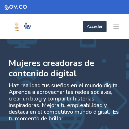
Skip to navigation
Skip to login form
Skip to footer
Salta al contenido principal
Acceder
- Mujeres creadoras de contenido Digital
- Mujeres creadoras de contenido Digit
Página Principal
Páginas del sitio
- Mujeres creadoras de contenido Digital
Mujeres creadoras de
contenido digital
Haz realidad tus sueños en el mundo digital.
Aprende a aprovechar las redes sociales,
crear un blog y compartir historias
inspiradoras. Mejora tu empleabilidad y
destaca en el competitivo mundo digital. ¡Es
tu momento de brillar!