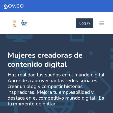
Skip to navigation
Skip to login form
Skip to footer
Skip to main content
Log in
- Mujeres creadoras de contenido Digital
- Mujeres creadoras de contenido Digit
Home
Site pages
- Mujeres creadoras de contenido Digital
Mujeres creadoras de
contenido digital
Haz realidad tus sueños en el mundo digital.
Aprende a aprovechar las redes sociales,
crear un blog y compartir historias
inspiradoras. Mejora tu empleabilidad y
destaca en el competitivo mundo digital. ¡Es
tu momento de brillar!