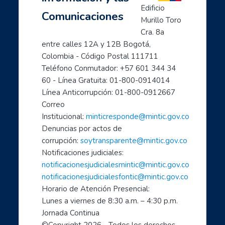
Inicia con TIC
Edificio 
Comunicaciones
Página principal
Murillo Toro 
Preguntas frecuentes
Cra. 8a 
- Aprende a usar Internet fácilmente
entre calles 12A y 12B Bogotá, 
Colombia - Código Postal 111711
- Introducción al mundo digital
Teléfono Conmutador: +57 601 344 34 
- Formación en Internet para personas mayores
60 - Línea Gratuita: 01-800-0914014
- Mujeres líderes de la Transformación Digital
Línea Anticorrupción: 01-800-0912667
- Mujeres creadoras de contenido Digital
Correo 
- Transforma tu mundo con internet: paso a paso de...
Institucional: 
minticresponde@mintic.gov.co
- Ciberperiodismo comunitario a tu alcance
Denuncias por actos de 
- Cómo hacer trámites por internet con el estado
corrupción: 
soytransparente@mintic.gov.co
Notificaciones judiciales:
- Aprende a cuidarte en el mundo digital
notificacionesjudicialesmintic@mintic.gov.co
- Las TIC aliadas fundamentales para el teletrabaj...
notificacionesjudicialesfontic@mintic.gov.co
- Sácale provecho a tus dispositivos móviles: celu...
Horario de Atención Presencial:
- Soy un profe TIC: Comparte con el mundo tus cono...
Lunes a viernes de 8:30 a.m. – 4:30 p.m. 
1, 2, 3 X TIC
Jornada Continua
- Entornos Digitales humanos