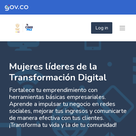
Skip to navigation
Skip to login form
Skip to footer
Skip to main content
Log in
- Mujeres líderes de la Transformación Dig
- Mujeres líderes de la Transformación 
Home
Site pages
- Mujeres líderes de la Transformación Digital
Mujeres líderes de la
Transformación Digital
Fortalece tu emprendimiento con
herramientas básicas empresariales.
Aprende a impulsar tu negocio en redes
sociales, mejorar tus ingresos y comunicarte
de manera efectiva con tus clientes.
¡Transforma tu vida y la de tu comunidad!