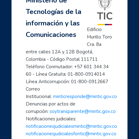
Ministerio de
Next
My courses
Tecnologías de la
- Mujeres creadoras de contenido Digital
Mujeres TIC para el cambio
información y las
Inicia con TIC
Edificio 
Comunicaciones
Página principal
Murillo Toro 
Preguntas frecuentes
Cra. 8a 
- Aprende a usar Internet fácilmente
entre calles 12A y 12B Bogotá, 
Colombia - Código Postal 111711
- Introducción al mundo digital
Teléfono Conmutador: +57 601 344 34 
- Formación en Internet para personas mayores
60 - Línea Gratuita: 01-800-0914014
- Mujeres líderes de la Transformación Digital
Línea Anticorrupción: 01-800-0912667
- Mujeres creadoras de contenido Digital
Correo 
- Transforma tu mundo con internet: paso a paso de...
Institucional: 
minticresponde@mintic.gov.co
- Ciberperiodismo comunitario a tu alcance
Denuncias por actos de 
- Cómo hacer trámites por internet con el estado
corrupción: 
soytransparente@mintic.gov.co
Notificaciones judiciales:
- Aprende a cuidarte en el mundo digital
notificacionesjudicialesmintic@mintic.gov.co
- Las TIC aliadas fundamentales para el teletrabaj...
notificacionesjudicialesfontic@mintic.gov.co
- Sácale provecho a tus dispositivos móviles: celu...