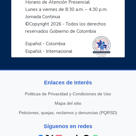
Horario de Atención Presencial:
- Soy un profe TIC: Comparte con el mundo tus cono...
Lunes a viernes de 8:30 a.m. – 4:30 p.m. 
1, 2, 3 X TIC
Jornada Continua
- Entornos Digitales humanos
©Copyright 
2026
 - Todos los derechos 
reservados Gobierno de Colombia
- Líderes digitales transformadores
- Descubre como cuidarte en el mundo digital: empo...
Español - Colombia
- Ciberperiodismo comunitario a tu alcance: empode...
Español - Internacional
- Las TIC aliadas esenciales para la empleabilidad...
- Inteligencia artificial: el espejo de nuestras c...
- Agencia Misterio: protección y manejo ético de d...
Enlaces de Interés
- Design Thinking y TIC para mujeres
- Campo conectado: Desarrollo socioeconómico a tra...
Politicas de Privacidad y Condiciones de Uso
- Navegando Juntos: Formación en Internet para per...
Mapa del sitio
- Ruralmente digital: Desarrolla tu inclusión digi...
Peticiones, quejas, reclamos y denuncias (PQRSD)
- Misión 1 - Huella Digital: ser buena onda en Int...
- Estrategias de acompañamiento de niños, niñas y ...
Síguenos en redes
- Prevención de riesgos de contenido y contacto en...