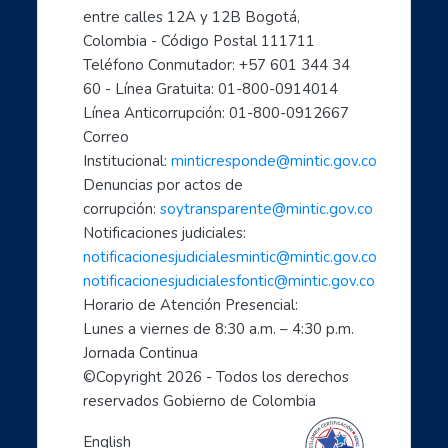
- Aprende a usar Internet fácilmente
entre calles 12A y 12B Bogotá, 
Colombia - Código Postal 111711
- Introducción al mundo digital
Teléfono Conmutador: +57 601 344 34 
- Formación en Internet para personas mayores
60 - Línea Gratuita: 01-800-0914014
- Mujeres líderes de la Transformación Digital
Línea Anticorrupción: 01-800-0912667
- Mujeres creadoras de contenido Digital
Correo 
- Transforma tu mundo con internet: paso a paso de...
Institucional: 
minticresponde@mintic.gov.co
- Ciberperiodismo comunitario a tu alcance
Denuncias por actos de 
- Cómo hacer trámites por internet con el estado
corrupción: 
soytransparente@mintic.gov.co
Notificaciones judiciales:
- Aprende a cuidarte en el mundo digital
notificacionesjudicialesmintic@mintic.gov.co
- Las TIC aliadas fundamentales para el teletrabaj...
notificacionesjudicialesfontic@mintic.gov.co
- Sácale provecho a tus dispositivos móviles: celu...
Horario de Atención Presencial:
- Soy un profe TIC: Comparte con el mundo tus cono...
Lunes a viernes de 8:30 a.m. – 4:30 p.m. 
1, 2, 3 X TIC
Jornada Continua
- Entornos Digitales humanos
©Copyright 
2026
 - Todos los derechos 
reservados Gobierno de Colombia
- Líderes digitales transformadores
- Descubre como cuidarte en el mundo digital: empo...
English