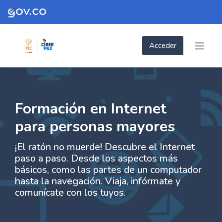
Skip to navigation
Skip to login form
Skip to footer
Saltar al contenido principal
Acceder
- Formación en Internet para personas m
- Formación en Internet para personas
Página Principal
Páginas del sitio
- Formación en Internet para personas mayores
Formación en Internet
para personas mayores
¡El ratón no muerde! Descubre el Internet
paso a paso. Desde los aspectos más
básicos, como las partes de un computador
hasta la navegación. Viaja, infórmate y
comunícate con los tuyos.