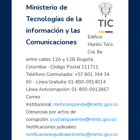
Ministerio de
Página Principal
Siguiente
Mis cursos
Tecnologías de la
- Misión 1 - Huella Digital: ser buena onda en Internet
Mujeres TIC para el cambio
información y las
Inicia con TIC
Edificio 
Comunicaciones
Página principal
Murillo Toro 
Preguntas frecuentes
Cra. 8a 
- Aprende a usar Internet fácilmente
entre calles 12A y 12B Bogotá, 
Colombia - Código Postal 111711
- Introducción al mundo digital
Teléfono Conmutador: +57 601 344 34 
- Formación en Internet para personas mayores
60 - Línea Gratuita: 01-800-0914014
- Mujeres líderes de la Transformación Digital
Línea Anticorrupción: 01-800-0912667
- Mujeres creadoras de contenido Digital
Correo 
- Transforma tu mundo con internet: paso a paso de...
Institucional: 
minticresponde@mintic.gov.co
- Ciberperiodismo comunitario a tu alcance
Denuncias por actos de 
- Cómo hacer trámites por internet con el estado
corrupción: 
soytransparente@mintic.gov.co
Notificaciones judiciales:
- Aprende a cuidarte en el mundo digital
notificacionesjudicialesmintic@mintic.gov.co
- Las TIC aliadas fundamentales para el teletrabaj...