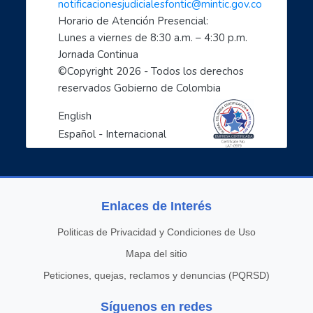
notificacionesjudicialesfontic@mintic.gov.co
- Sácale provecho a tus dispositivos móviles: celu...
Horario de Atención Presencial:
- Soy un profe TIC: Comparte con el mundo tus cono...
Lunes a viernes de 8:30 a.m. – 4:30 p.m. 
1, 2, 3 X TIC
Jornada Continua
- Entornos Digitales humanos
©Copyright 
2026
 - Todos los derechos 
reservados Gobierno de Colombia
- Líderes digitales transformadores
- Descubre como cuidarte en el mundo digital: empo...
English
- Ciberperiodismo comunitario a tu alcance: empode...
Español - Internacional
- Las TIC aliadas esenciales para la empleabilidad...
- Inteligencia artificial: el espejo de nuestras c...
- Agencia Misterio: protección y manejo ético de d...
Enlaces de Interés
- Design Thinking y TIC para mujeres
- Campo conectado: Desarrollo socioeconómico a tra...
Politicas de Privacidad y Condiciones de Uso
- Navegando Juntos: Formación en Internet para per...
Mapa del sitio
- Ruralmente digital: Desarrolla tu inclusión digi...
Peticiones, quejas, reclamos y denuncias (PQRSD)
- Misión 1 - Huella Digital: ser buena onda en Int...
- Estrategias de acompañamiento de niños, niñas y ...
Síguenos en redes