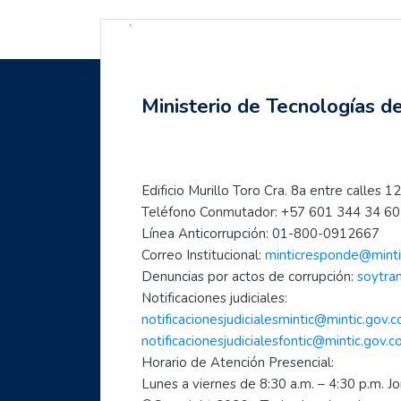
`
Ministerio de Tecnologías de la 
Saltar Navegación
Última modificación: jueves, 26 de octubre de 2023, 12:01
Siguiente
Anterior
Navegación
- Campo conectado: Desarrollo socioeconómico a través de habilidades d
- Ruralmente digital: Desarrolla tu inclusión digital selección acción masiv
Ministerio de Tecnologías d
Página Principal
Mis cursos
Mujeres TIC para el cambio
Edificio Murillo Toro Cra. 8a entre calle
Teléfono Conmutador: +57 601 344 34 60 
Inicia con TIC
Línea Anticorrupción: 01-800-0912667
Página principal
Correo Institucional: 
minticresponde@minti
Preguntas frecuentes
Denuncias por actos de corrupción: 
soytra
- Aprende a usar Internet fácilmente
Notificaciones judiciales:
- Introducción al mundo digital
notificacionesjudicialesmintic@mintic.gov.c
- Formación en Internet para personas mayores
notificacionesjudicialesfontic@mintic.gov.c
Horario de Atención Presencial:
- Mujeres líderes de la Transformación Digital
Lunes a viernes de 8:30 a.m. – 4:30 p.m. J
- Mujeres creadoras de contenido Digital