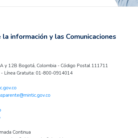
información y las Comunicaciones
igitales
a Ruralmente digital: Desarrolla tu inclusión digital
e la información y las Comunicaciones
s 12A y 12B Bogotá, Colombia - Código Postal 111711
- Línea Gratuita: 01-800-0914014
c.gov.co
nsparente@mintic.gov.co
o
o
ornada Continua