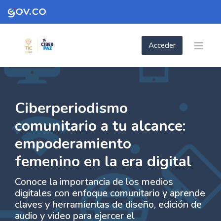
Skip to navigation
Skip to login form
Skip to footer
Salta al contenido principal
Acceder
- Ciberperiodismo comunitario a tu alcanc
empoderamiento femenino en la era dig
Página Principal
Páginas del sitio
- Ciberperiodismo comunitario a tu alcance: empode...
Ciberperiodismo
comunitario a tu alcance:
empoderamiento
femenino en la era digital
Conoce la importancia de los medios
digitales con enfoque comunitario y aprende
claves y herramientas de diseño, edición de
audio y video para ejercer el