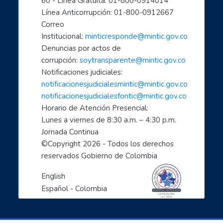
60 - Línea Gratuita: 01-800-0914014
- Mujeres líderes de la Transformación Digital
Línea Anticorrupción: 01-800-0912667
- Mujeres creadoras de contenido Digital
Correo 
- Transforma tu mundo con internet: paso a paso de...
Institucional: 
minticresponde@mintic.gov.co
- Ciberperiodismo comunitario a tu alcance
Denuncias por actos de 
- Cómo hacer trámites por internet con el estado
corrupción: 
soytransparente@mintic.gov.co
Notificaciones judiciales:
- Aprende a cuidarte en el mundo digital
notificacionesjudicialesmintic@mintic.gov.co
- Las TIC aliadas fundamentales para el teletrabaj...
notificacionesjudicialesfontic@mintic.gov.co
- Sácale provecho a tus dispositivos móviles: celu...
Horario de Atención Presencial:
- Soy un profe TIC: Comparte con el mundo tus cono...
Lunes a viernes de 8:30 a.m. – 4:30 p.m. 
1, 2, 3 X TIC
Jornada Continua
- Entornos Digitales humanos
©Copyright 
2026
 - Todos los derechos 
reservados Gobierno de Colombia
- Líderes digitales transformadores
- Descubre como cuidarte en el mundo digital: empo...
English
- Ciberperiodismo comunitario a tu alcance: empode..
Español - Colombia
- Las TIC aliadas esenciales para la empleabilidad...
- Inteligencia artificial: el espejo de nuestras c...