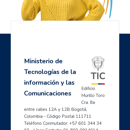
`
Ministerio de Tecnologías de
la información y las
Salta Navegación
Última modificación: viernes, 15 de septiembre de 2023, 19:06
Navegación
Comunicaciones
Anterior
- Descubre como cuidarte en el mundo digital: empoderamiento digital fe
Ministerio de
Página Principal
Siguiente
Mis cursos
Tecnologías de la
- Las TIC aliadas esenciales para la empleabilidad y los emprendimientos
Mujeres TIC para el cambio
información y las
Inicia con TIC
Edificio 
Comunicaciones
Página principal
Murillo Toro 
Preguntas frecuentes
Cra. 8a 
- Aprende a usar Internet fácilmente
entre calles 12A y 12B Bogotá, 
Colombia - Código Postal 111711
- Introducción al mundo digital
Teléfono Conmutador: +57 601 344 34 
- Formación en Internet para personas mayores