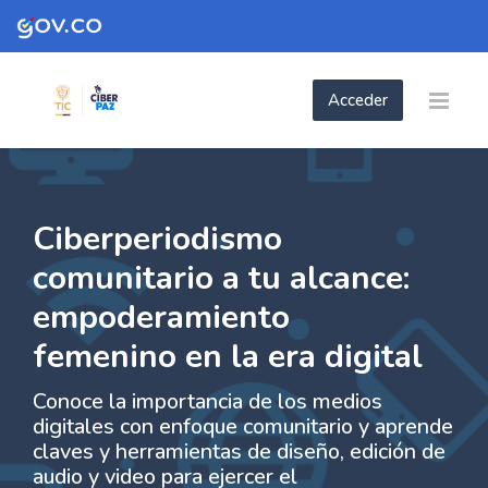
Skip to navigation
Skip to login form
Skip to footer
Saltar al contenido principal
Acceder
- Ciberperiodismo comunitario a tu alcanc
empoderamiento femenino en la era dig
Página Principal
Páginas del sitio
- Ciberperiodismo comunitario a tu alcance: empode...
Ciberperiodismo
comunitario a tu alcance:
empoderamiento
femenino en la era digital
Conoce la importancia de los medios
digitales con enfoque comunitario y aprende
claves y herramientas de diseño, edición de
audio y video para ejercer el