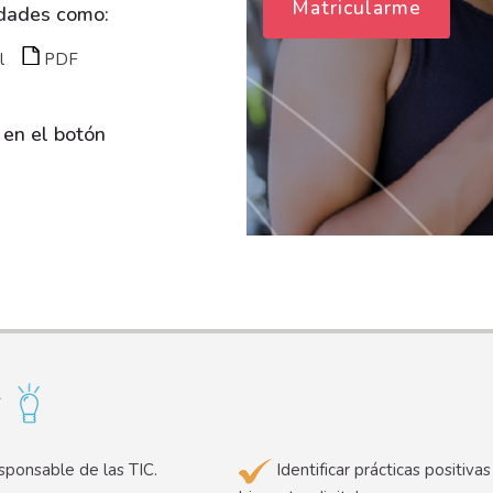
Matricularme
idades como:
l
PDF
 en el botón
r
sponsable de las TIC.
Identificar prácticas positiva