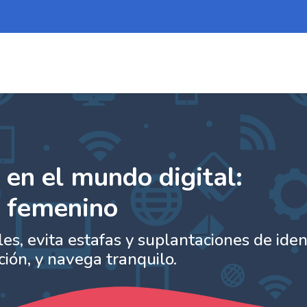
 mundo digital: empoderamiento 
 mundo digital: empo...
ino | Plataforma de formación
en el mundo digital:
l femenino
s, evita estafas y suplantaciones de iden
ción, y navega tranquilo.