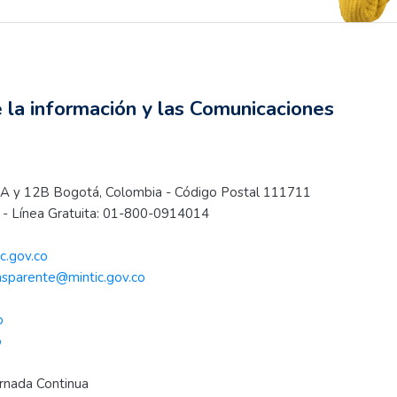
información y las Comunicaciones
a era digital
e la información y las Comunicaciones
s 12A y 12B Bogotá, Colombia - Código Postal 111711
- Línea Gratuita: 01-800-0914014
c.gov.co
nsparente@mintic.gov.co
o
o
ornada Continua