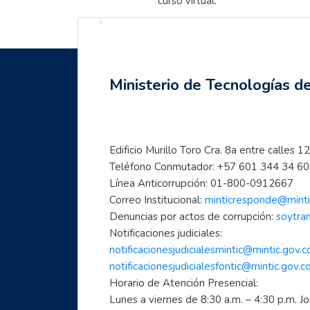
curso virtual.
`
Ministerio de Tecnologías de la 
Saltar Navegación
Última modificación: viernes, 15 de septiembre de 2023, 19:05
Siguiente
Anterior
Navegación
- Líderes digitales transformadores
- Ciberperiodismo comunitario a tu alcance: empoderamiento femenino en l
Ministerio de Tecnologías d
Página Principal
Mis cursos
Mujeres TIC para el cambio
Edificio Murillo Toro Cra. 8a entre calle
Teléfono Conmutador: +57 601 344 34 60 
Inicia con TIC
Línea Anticorrupción: 01-800-0912667
Página principal
Correo Institucional: 
minticresponde@minti
Preguntas frecuentes
Denuncias por actos de corrupción: 
soytra
- Aprende a usar Internet fácilmente
Notificaciones judiciales:
- Introducción al mundo digital
notificacionesjudicialesmintic@mintic.gov.c
- Formación en Internet para personas mayores
notificacionesjudicialesfontic@mintic.gov.c
Horario de Atención Presencial:
- Mujeres líderes de la Transformación Digital
Lunes a viernes de 8:30 a.m. – 4:30 p.m. J
- Mujeres creadoras de contenido Digital