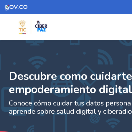
Skip to navigation
Skip to search form
Skip to login form
Skip to footer
Saltar al contenido principal
- Descubre como cuidarte en el
Página Principal
Páginas del sitio
- Descubre como cuidarte en el
empoderamiento digital femen
Descubre como cuidarte 
empoderamiento digita
Conoce cómo cuidar tus datos personale
aprende sobre salud digital y ciberadic