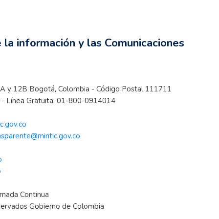
información y las Comunicaciones
e la información y las Comunicaciones
s 12A y 12B Bogotá, Colombia - Código Postal 111711
- Línea Gratuita: 01-800-0914014
c.gov.co
nsparente@mintic.gov.co
o
o
ornada Continua
eservados Gobierno de Colombia