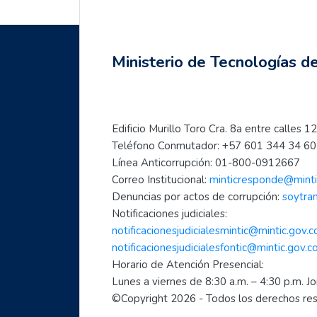
`
Ministerio de Tecnologías de la 
Saltar Navegación
Siguiente
Anterior
Navegación
Mujeres TIC para el cambio
Página principal
Ministerio de Tecnologías d
Página Principal
Mis cursos
Mujeres TIC para el cambio
Edificio Murillo Toro Cra. 8a entre calle
Teléfono Conmutador: +57 601 344 34 60 
Inicia con TIC
Línea Anticorrupción: 01-800-0912667
Página principal
Correo Institucional: 
minticresponde@minti
Preguntas frecuentes
Denuncias por actos de corrupción: 
soytra
- Aprende a usar Internet fácilmente
Notificaciones judiciales:
- Introducción al mundo digital
notificacionesjudicialesmintic@mintic.gov.c
- Formación en Internet para personas mayores
notificacionesjudicialesfontic@mintic.gov.c
Horario de Atención Presencial:
- Mujeres líderes de la Transformación Digital
Lunes a viernes de 8:30 a.m. – 4:30 p.m. J
- Mujeres creadoras de contenido Digital
©Copyright 
2026
 - Todos los derechos r
- Transforma tu mundo con internet: paso a paso de...