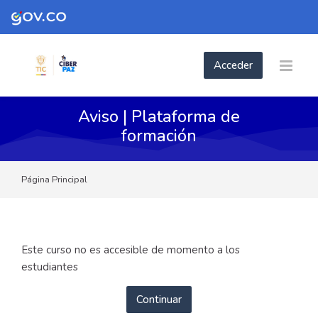
Skip to navigation
Skip to login form
Skip to footer
Salta al contenido principal
Acceder
Aviso | Plataforma de
formación
Página Principal
Este curso no es accesible de momento a los
estudiantes
Continuar