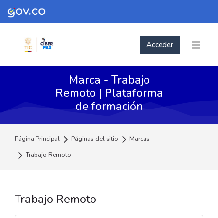
Skip to navigation
Skip to login form
Skip to footer
Saltar al contenido principal
Acceder
Marca - Trabajo
Remoto | Plataforma
de formación
Página Principal
Páginas del sitio
Marcas
Trabajo Remoto
Trabajo Remoto