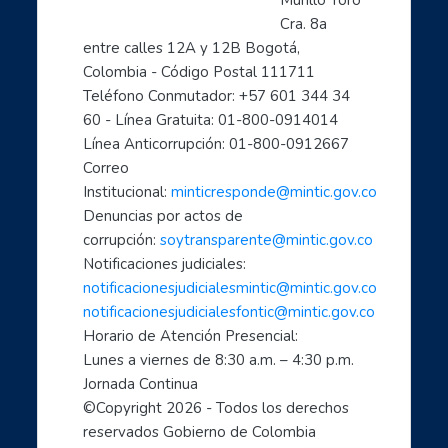
Murillo Toro 
Cra. 8a 
entre calles 12A y 12B Bogotá, 
Colombia - Código Postal 111711
Teléfono Conmutador: +57 601 344 34 
60 - Línea Gratuita: 01-800-0914014
Línea Anticorrupción: 01-800-0912667
Correo 
Institucional: 
minticresponde@mintic.gov.co
Denuncias por actos de 
corrupción: 
soytransparente@mintic.gov.co
Notificaciones judiciales:
notificacionesjudicialesmintic@mintic.gov.co
notificacionesjudicialesfontic@mintic.gov.co
Horario de Atención Presencial:
Lunes a viernes de 8:30 a.m. – 4:30 p.m. 
Jornada Continua
©Copyright 
2026
 - Todos los derechos 
reservados Gobierno de Colombia