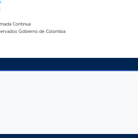
o
o
..
ornada Continua
eservados Gobierno de Colombia
..
.
..
.
.