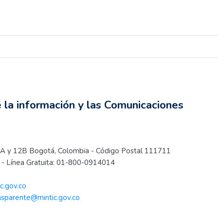
información y las Comunicaciones
e la información y las Comunicaciones
s 12A y 12B Bogotá, Colombia - Código Postal 111711
.
- Línea Gratuita: 01-800-0914014
c.gov.co
nsparente@mintic.gov.co