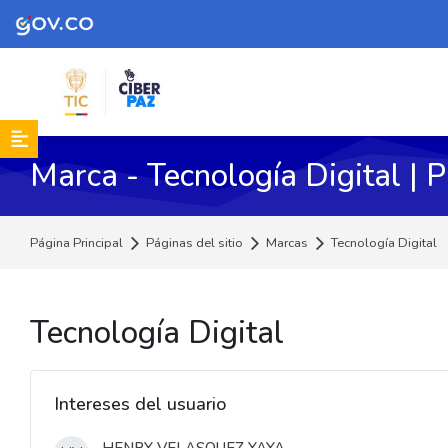
Skip to navigation
Skip to search form
Skip to login form
Skip to footer
Salta al contenido principal
Marca - Tecnología Digital | 
Página Principal
Páginas del sitio
Marcas
Tecnología Digital
Tecnología Digital
Salta Navegación
Navegación
Intereses del usuario
Página Principal
Páginas del sitio
HENRY VELASQUEZ YAYA