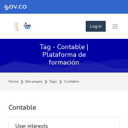
Skip to navigation
Skip to login form
Skip to footer
Skip to main content
Log in
Tag - Contable |
Plataforma de
formación
Home
Site pages
Tags
Contable
Contable
User interests