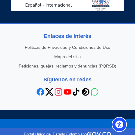
Español - Internacional
Enlaces de Interés
Politicas de Privacidad y Condiciones de Uso
Mapa del sitio
Peticiones, quejas, reclamos y denuncias (PQRSD)
Síguenos en redes
Scroll to top
Portal Único del Estado Colombiano