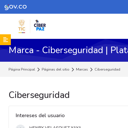
Skip to navigation
Skip to search form
Skip to login form
Skip to footer
Saltar al contenido principal
Marca - Ciberseguridad | Pla
Página Principal
Páginas del sitio
Marcas
Ciberseguridad
Ciberseguridad
Saltar Navegación
Navegación
Intereses del usuario
Página Principal
Páginas del sitio
HENRY VELASQUEZ YAYA