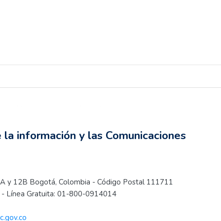
información y las Comunicaciones
e la información y las Comunicaciones
.
s 12A y 12B Bogotá, Colombia - Código Postal 111711
- Línea Gratuita: 01-800-0914014
c.gov.co