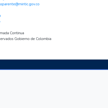
nsparente@mintic.gov.co
..
o
o
ornada Continua
..
eservados Gobierno de Colombia
.
..
.
.