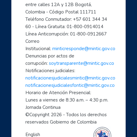
entre calles 12A y 12B Bogotá, 
Colombia - Código Postal 111711
Teléfono Conmutador: +57 601 344 34 
60 - Línea Gratuita: 01-800-0914014
Línea Anticorrupción: 01-800-0912667
Correo 
Institucional: 
minticresponde@mintic.gov.co
Denuncias por actos de 
corrupción: 
soytransparente@mintic.gov.co
Notificaciones judiciales:
notificacionesjudicialesmintic@mintic.gov.co
notificacionesjudicialesfontic@mintic.gov.co
Horario de Atención Presencial:
Lunes a viernes de 8:30 a.m. – 4:30 p.m. 
Jornada Continua
©Copyright 
2026
 - Todos los derechos 
reservados Gobierno de Colombia
English