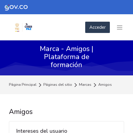
Skip to navigation
Skip to login form
Skip to footer
Saltar al contenido principal
Acceder
Marca - Amigos |
Plataforma de
formación
Página Principal
Páginas del sitio
Marcas
Amigos
Amigos
Intereses del usuario