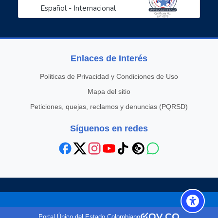
Español - Internacional
Enlaces de Interés
Politicas de Privacidad y Condiciones de Uso
Mapa del sitio
Peticiones, quejas, reclamos y denuncias (PQRSD)
Síguenos en redes
Scroll to top
Portal Único del Estado Colombiano