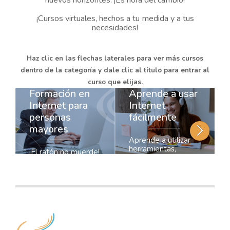
nuevos horizontes. ¡Es hora del cambio!
¡Cursos virtuales, hechos a tu medida y a tus
necesidades!
Haz clic en las flechas laterales para ver más cursos
dentro de la categoría y dale clic al título para entrar al
curso que elijas.
Formación en
Aprende a usar
Internet para
Internet
personas
fácilmente
mayores
Aprende a utilizar
herramientas,
¡El ratón no muerde!
plataformas y
Descubre el
aplicaciones en tu
Internet paso a
vida diaria para
paso. Desde los
comunicarte con el
aspectos más
mundo. Internet te
básicos, como las
ofrece
partes de un
oportunidades
computador hasta la
infinitas. ¡Desarrolla
navegación. Viaja,
tus habilidades