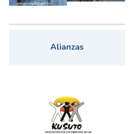
emprendimiento
Fortalece tu
con herramientas
emprendimiento
básicas
con herramientas
empresariales.
básicas
Aprende a impulsar
empresariales.
tu negocio en redes
Aprende a impulsar
sociales, mejorar tus
tu negocio en redes
ingresos y
sociales, mejorar tus
comunicarte de
Alianzas
ingresos y
manera efectiva con
comunicarte de
tus clientes.
manera efectiva con
¡Transforma tu vida
tus clientes.
y la de tu
¡Transforma tu vida
comunidad!
y la de tu
comunidad!