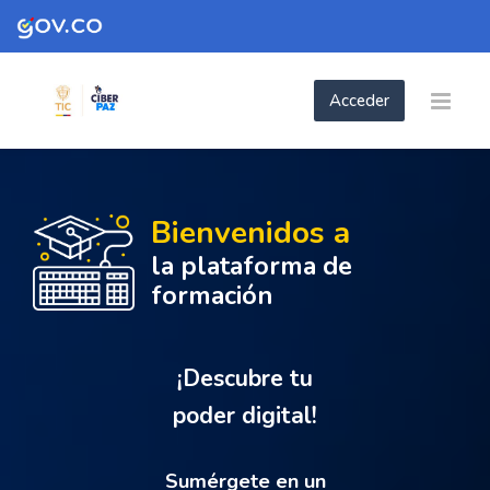
Skip to navigation
Skip to login form
Skip to footer
Salta al contenido principal
Acceder
Página Principal | Plataforma de forma
Bienvenidos a
la plataforma de
formación
¡Descubre tu
poder digital!
Sumérgete en un